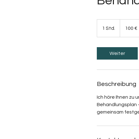
Behand
100
Euro
1 Std.
1
100 €
S
t
d
Weiter
Beschreibung
Ich höre Ihnen zu 
Behandlungsplan – 
gemeinsam festgel