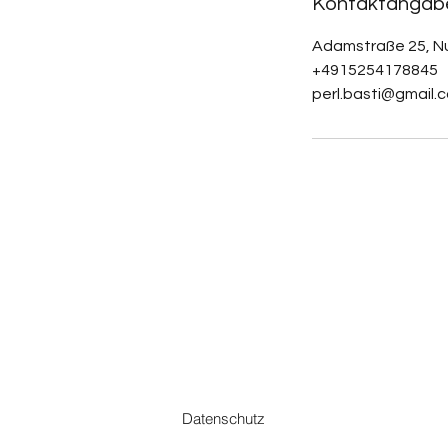
Kontaktangab
Adamstraße 25, N
+4915254178845
perl.basti@gmail.
Datenschutz